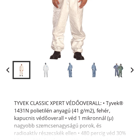
TYVEK CLASSIC XPERT VÉDŐOVERALL: • Tyvek®
1431N polietilén anyagú (41 g/m2), fehér,
kapucnis védőoverall • véd 1 mikronnál (µ)
nagyobb szemcsenagyságú porok, és
radioaktív részecskék ellen • 480 percig véd 30%