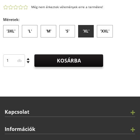
Még nem érkeztek vélemények erre a termékre!
Méretek:
'3XL'
'L'
'M'
'S'
'XL'
'XXL'
KOSÁRBA
db
Kapcsolat
Információk