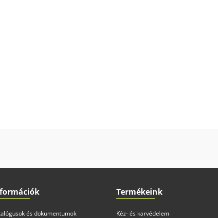
nformációk
Termékeink
talógusok és dokumentumok
Kéz- és karvédelem