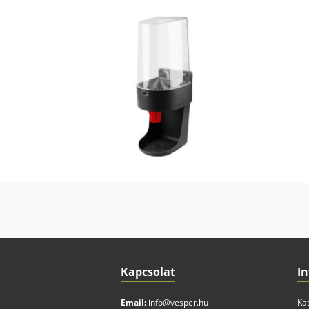
Kapcsolat
I
Email:
info@vesper.hu
Ka