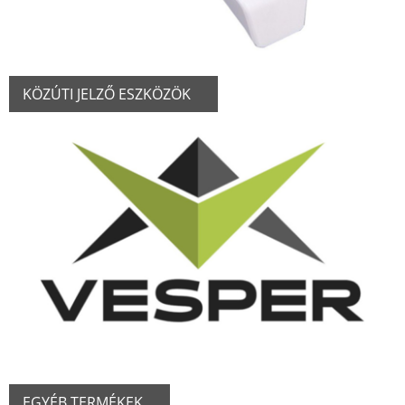
KÖZÚTI JELZŐ ESZKÖZÖK
EGYÉB TERMÉKEK