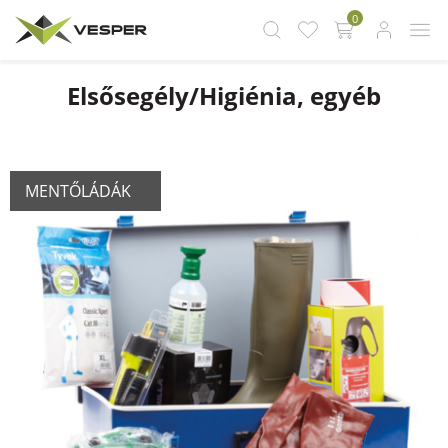
0
Elsősegély/Higiénia, egyéb
MENTŐLÁDÁK