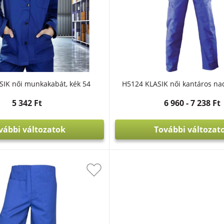
IK női munkakabát, kék 54
H5124 KLASIK női kantáros nad
5 342 Ft
6 960
-
7 238 Ft
vábbi változatok
További változat