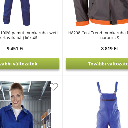
 100% pamut munkaruha szett
H8208 Cool Trend munkaruha f
rekas+kabát) kék 46
narancs S
9 451 Ft
8 819 Ft
vábbi változatok
További változat