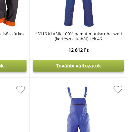
első szürke-
H5016 KLASIK 100% pamut munkaruha szett
(kertészn.+kabát) kék 46
12 612 Ft
ok
További változatok