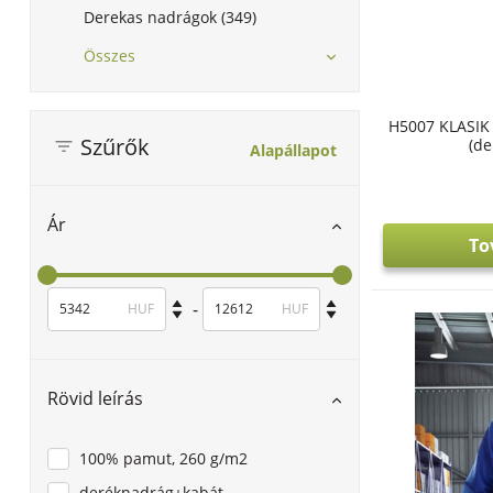
Derekas nadrágok (349)
Összes
H5007 KLASIK
Szűrők
(de
Alapállapot
Ár
To
-
HUF
HUF
Rövid leírás
100% pamut, 260 g/m2
deréknadrág+kabát