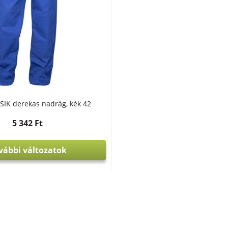
SIK derekas nadrág, kék 42
5 342 Ft
vábbi változatok