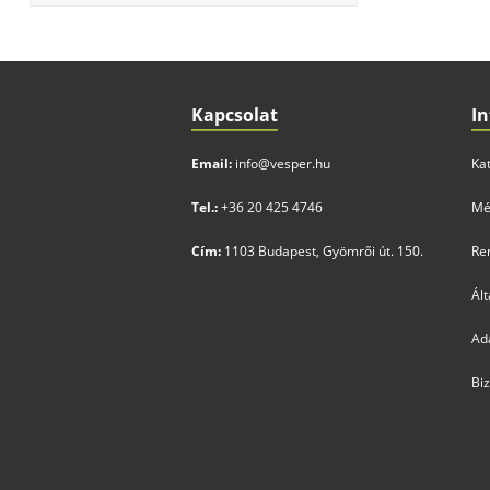
Kapcsolat
I
Email:
info@vesper.hu
Ka
Tel.:
+36 20 425 4746
Mé
Cím:
1103 Budapest, Gyömrői út. 150.
Ren
Ált
Ad
Bi