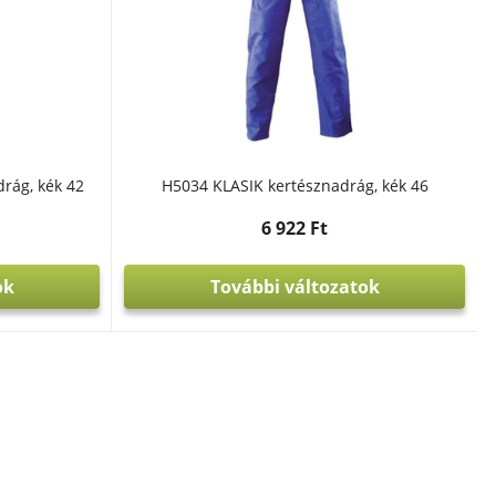
rág, kék 42
H5034 KLASIK kertésznadrág, kék 46
6 922 Ft
ok
További változatok