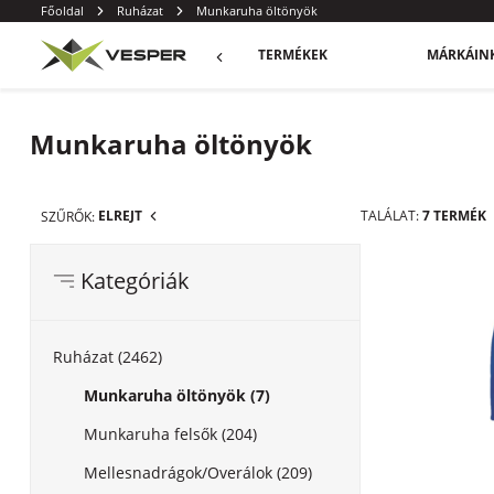
Főoldal
Ruházat
Munkaruha öltönyök
TERMÉKEK
MÁRKÁIN
Munkaruha öltönyök
ELREJT
TALÁLAT:
7 TERMÉK
SZŰRŐK:
Kategóriák
Ruházat (2462)
Munkaruha öltönyök (7)
Munkaruha felsők (204)
Mellesnadrágok/Overálok (209)