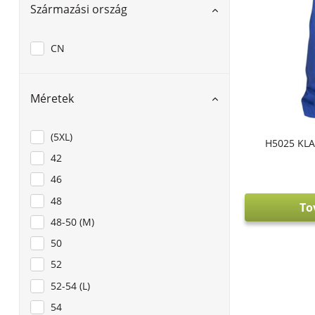
Származási ország
CN
Méretek
(5XL)
H5025 KLA
42
46
48
To
48-50 (M)
50
52
52-54 (L)
54