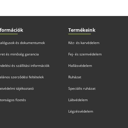
nformációk
Termékeink
talógusok és dokumentumok
Kéz- és karvédelem
ret és minőség garancia
Fej- és szemvédelem
delési és szállítási információk
Hallásvédelem
alános szerződési feltételek
Ruházat
atvédelmi tájékoztató
Speciális ruházat
ztonságos fizetés
Lábvédelem
Légzésvédelem