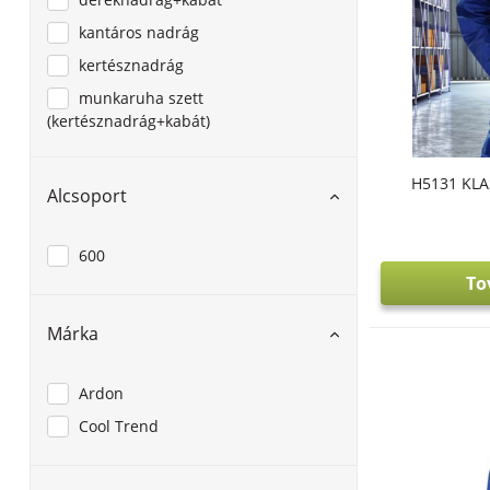
kantáros nadrág
kertésznadrág
munkaruha szett
(kertésznadrág+kabát)
H5131 KLAS
Alcsoport
600
To
Márka
Ardon
Cool Trend